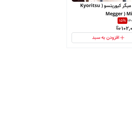
دستگاه میگر کیوریتسو ( Kyoritsu
Megger ) Mi
15
%
12
102,
افزودن به سبد