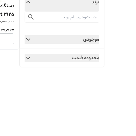
برند
t 3125
0,000,000
000,000
موجودی
محدوده قیمت