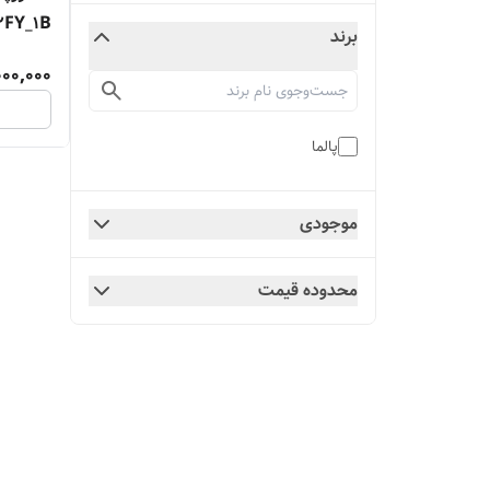
2FY_1B
برند
000,000
پالما
موجودی
محدوده قیمت