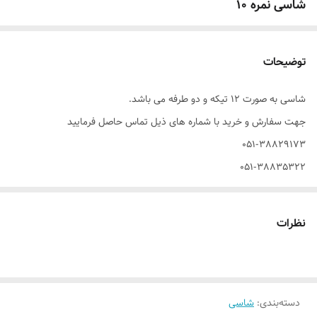
شاسی نمره 10
توضیحات
شاسی به صورت 12 تیکه و دو طرفه می باشد.
جهت سفارش و خرید با شماره های ذیل تماس حاصل فرمایید
051-38829173
051-38835322
09153000734
شبکه های اجتماعی: 09361344097
نظرات
مکان تحویل زاهدان درب انبار فروشنده میباشد.
دسته‌بندی
:
شاسی