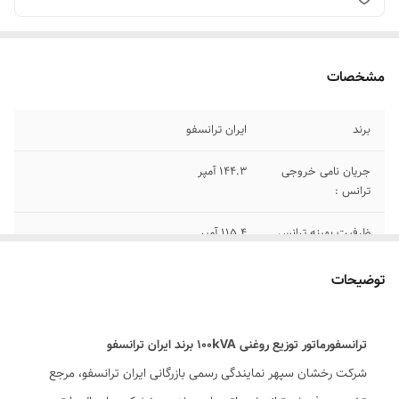
مشخصات
برند
ایران ترانسفو
جریان نامی خروجی
144.3 آمپر
ترانس :
ظرفیت بهینه ترانس
115.4 آمپر
:
توضیحات
وزن ترانسفورماتور:
655 کیلوگرم
ابعاد ترانس
1012*713*1440
ترانسفورماتور توزیع روغنی 100kVA برند ایران ترانسفو
(ارتفاع×عرض×طول)
شرکت رخشان سپهر نمایندگی رسمی بازرگانی ایران ترانسفو، مرجع
: