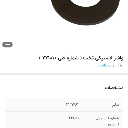
واشر لاستیکی تخت ( شماره فنی 221010 )
برند:
ایران ترانسفو
مشخصات
سایز
62*31*4
شماره فنی ایران
221010
ترانسفو