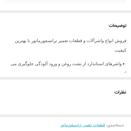
توضیحات
فروش انواع واشرآلات و قطعات تعمیر ترانسفورماتور با بهترین
کیفیت
واشرهای استاندارد از نشت روغن و ورود آلودگی جلوگیری می
•
کنند
انتخاب جنس نامناسب واشر باعث کاهش عمر ترانس می شود
•
نظرات
تعویض به موقع واشرها از خرابی های پرهزینه جلوگیری می کند
•
نکات فنی
:
دسته‌بندی
:
قطعات تعمیر ترانسفورماتور
تولید از مواد اولیه گرید صنعتی دقت ابعادی بالا مطابق با