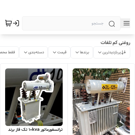
روغنی کم تلفات
پربازدیدترین
برندها
قیمت
دسته‌بندی
فقط محصو
ترانسفورماتور 10kva تک فاز برند