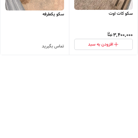
سکو کات اوت
سکو یکطرفه
3,400,000
افزودن به سبد
تماس بگیرید