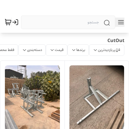
CutOut
پربازدیدترین
برندها
قیمت
دسته‌بندی
فقط محصو