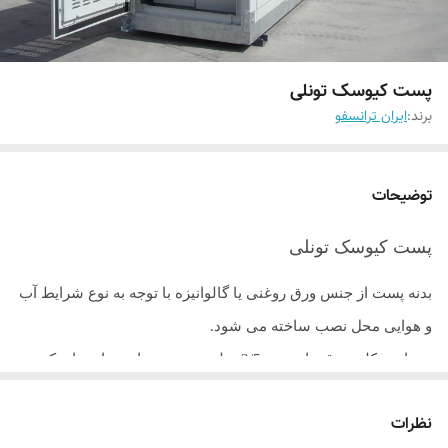
پست کیوسک تونلی
برند:
ایران ترانسفو
توضیحات
پست کیوسک تونلی
بدنه پست از جنس ورق روغنی یا گالوانیزه با توجه به نوع شرایط آب
و هوایی محل نصب ساخته می شود.
ضخامت کلیه ورق های بدنه 2/5 میلیمتری و ضخامت پایه های کف
پست و ستون ها 3 میلیمتر می باشد.
نظرات
رنگ بدنه از نوع پودری الکترواستاتیک
RAL7032
و دارای ضخامت